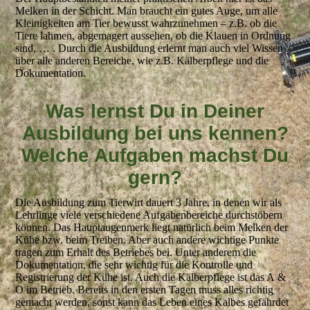
Melken in der Schicht. Man braucht ein gutes Auge, um alle
Kleinigkeiten am Tier bewusst wahrzunehmen – z.B. ob die
Tiere lahmen, abgemagert aussehen, ob die Klauen in Ordnung
sind, … . Durch die Ausbildung erlernt man auch viel Wissen
über alle anderen Bereiche, wie z.B. Kälberpflege und die
Dokumentation.
Was lernst Du in Deiner
Ausbildung bei uns kennen?
Welche Aufgaben machst Du
gern?
Die Ausbildung zum Tierwirt dauert 3 Jahre, in denen wir als
Lehrlinge viele verschiedene Aufgabenbereiche durchstöbern
können. Das Hauptaugenmerk liegt natürlich beim Melken der
Kühe bzw. beim Treiben. Aber auch andere wichtige Punkte
tragen zum Erhalt des Betriebes bei. Unter anderem die
Dokumentation, die sehr wichtig für die Kontrolle und
Registrierung der Kühe ist. Auch die Kälberpflege ist das A &
O im Betrieb. Bereits in den ersten Tagen muss alles richtig
gemacht werden, sonst kann das Leben eines Kalbes gefährdet