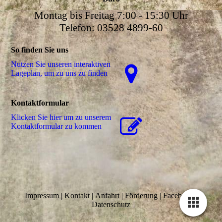
Montag bis Freitag 7:00 - 15:30 Uhr
Telefon: 03528 4899-60
So finden Sie uns
Nutzen Sie unseren interaktiven
La­ge­plan, um zu uns zu finden
Kontaktformular
Klicken Sie hier um zu unserem
Kon­takt­for­mu­lar zu kommen
Impressum
|
Kontakt
|
Anfahrt
|
Förderung
|
Facebook
|
Datenschutz