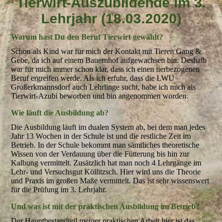
Tierwirt-Auszubildende im 3.
Lehrjahr (18.03.2020)
Warum hast Du den Beruf Tierwirt gewählt?
Schon als Kind war für mich der Kontakt mit Tieren Gang &
Gebe, da ich auf einem Bauernhof aufgewachsen bin. Deshalb
war für mich immer schon klar, dass ich einen tierbezogenen
Beruf ergreifen werde. Als ich erfuhr, dass die LWU
Großerkmannsdorf auch Lehrlinge sucht, habe ich mich als
Tierwirt-Azubi beworben und bin angenommen worden.
Wie läuft die Ausbildung ab?
Die Ausbildung läuft im dualen System ab, bei dem man jedes
Jahr 13 Wochen in der Schule ist und die restliche Zeit im
Betrieb. In der Schule bekommt man sämtliches theoretische
Wissen von der Verdauung über die Fütterung bis hin zur
Kalbung vermittelt. Zusätzlich hat man noch 4 Lehrgänge im
Lehr- und Versuchsgut Köllitzsch. Hier wird uns die Theorie
und Praxis im großen Maße vermittelt. Das ist sehr wissenswert
für die Prüfung im 3. Lehrjahr.
Und was ist mit der praktischen Ausbildung im Betrieb?
Der Hauptbestandteil meiner praktischen Arbeit hier ist das