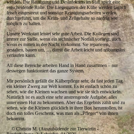
werden. Die Reinigung und Desinfektion im Stall spielt eine
entscheidende Rolle. Die Liegematten der Kühe werden täglich
frisch eingestreut und sonstige Reinigungsarbeiten werden
durchgeführt, um die Keim- und Zellgehalte so niedrig wie
möglich zu halten.
Unsere Werkstatt leistet sehr gute Arbeit. Die Kollegen sind
immer zur Stelle, wenn ein technischer Notfall vorliegt, auch
wenn es mitten in der Nacht vorkommt. Sie reparieren,
gestalten, bauen um, … damit die Arbeit leicht und reibungslos
verlaufen kann.
All diese Bereiche arbeiten Hand in Hand zusammen – nur
deswegen funktioniert das ganze System.
Mir persönlich gefällt die Kälberpflege sehr, da fast jeden Tag
ein kleiner Zwerg zur Welt kommt. Es ist einfach schön zu
sehen, wie die Kleinen wachsen und wie sie sich entwickeln.
Natürlich ist es auch eine sehr anstrengende Aufgabe, alles
unter einen Hut zu bekommen. Aber das Ergebnis zählt und zu
sehen, wie die Kleinen glücklich in ihrer Box herumtollen, ist
doch ein tolles Geschenk, was man als „Pfleger“ von ihnen
bekommt.
© Christin M. (Auszubildende zur Tierwirtin -